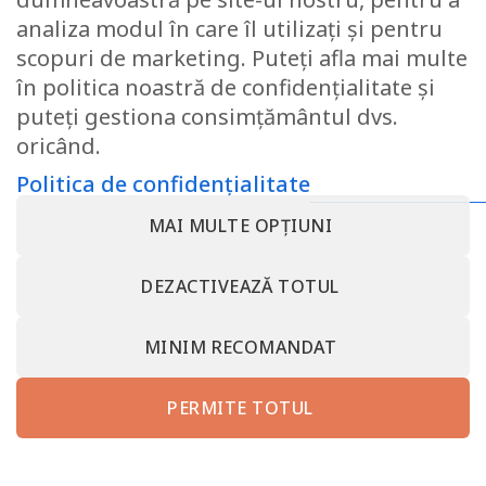
analiza modul în care îl utilizați și pentru
scopuri de marketing. Puteți afla mai multe
Draperie blackout, cu inele,
Marlin Blackout, L135 x H245,
în politica noastră de confidențialitate și
gri cu crem
puteți gestiona consimțământul dvs.
151.66
lei
oricând.
Politica de confidențialitate
MAI MULTE OPȚIUNI
CONTACT@SOMNART.RO
0799923986
0799923986
DESPRE NOI – MINET BEDDING – SC MINET CONF SRL –
DEZACTIVEAZĂ TOTUL
SOMNART ROMANIA
TERMENI SI CONDITII
POLITICA DE CONFIDENȚIALITATE
RETRAGEȚI-VĂ DIN CONTRACT AICI
CONTACT MINET BEDDING – SC MINET CONF SRL VALCEA
MINIM RECOMANDAT
PROTECȚIA CONSUMATORULUI – A.N.P.C.
somnart.bg
somnart.eu
PERMITE TOTUL
Copyright 2026 ©
SC MINET CONF SRL