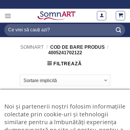
Skip
to
content
Caută
după:
SOMNART
/
COD DE BARE PRODUS
/
4005241702122
FILTREAZĂ
Noi și partenerii noștri folosim informațiile
colectate prin cookie-uri și tehnologii
similare pentru a îmbunătăți experiența
dumneavoastră pe site-ul nostru, pentru a
STOC EPUIZAT