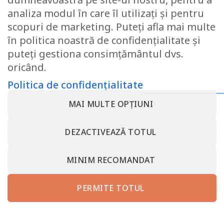
analiza modul în care îl utilizați și pentru
scopuri de marketing. Puteți afla mai multe
Perdea cu inele, Katy, L140 x
H240, antracit
în politica noastră de confidențialitate și
46.59
lei
puteți gestiona consimțământul dvs.
oricând.
Politica de confidențialitate
CONTACT@SOMNART.RO
0799923986
0799923986
MAI MULTE OPȚIUNI
DESPRE NOI – MINET BEDDING – SC MINET CONF SRL –
SOMNART ROMANIA
DEZACTIVEAZĂ TOTUL
TERMENI SI CONDITII
POLITICA DE CONFIDENȚIALITATE
RETRAGEȚI-VĂ DIN CONTRACT AICI
CONTACT MINET BEDDING – SC MINET CONF SRL VALCEA
PROTECȚIA CONSUMATORULUI – A.N.P.C.
MINIM RECOMANDAT
somnart.bg
somnart.eu
PERMITE TOTUL
Copyright 2026 ©
SC MINET CONF SRL