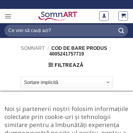
Skip
to
content
Caută
după:
SOMNART
/
COD DE BARE PRODUS
/
4005241757719
FILTREAZĂ
Noi și partenerii noștri folosim informațiile
colectate prin cookie-uri și tehnologii
similare pentru a îmbunătăți experiența
dumneavoastră pe site-ul nostru, pentru a
STOC EPUIZAT