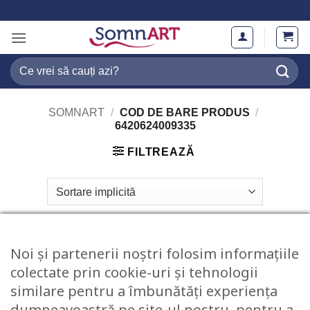
Skip
to
content
Caută
după:
SOMNART
/
COD DE BARE PRODUS
/
6420624009335
FILTREAZĂ
Noi și partenerii noștri folosim informațiile
colectate prin cookie-uri și tehnologii
similare pentru a îmbunătăți experiența
dumneavoastră pe site-ul nostru, pentru a