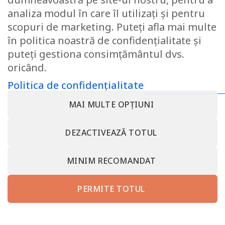
analiza modul în care îl utilizați și pentru
scopuri de marketing. Puteți afla mai multe
Perna Viseo microfibra
imprimata 70×70 cm
în politica noastră de confidențialitate și
23.08
lei
puteți gestiona consimțământul dvs.
oricând.
Politica de confidențialitate
CONTACT@SOMNART.RO
0799923986
0799923986
MAI MULTE OPȚIUNI
DESPRE NOI – MINET BEDDING – SC MINET CONF SRL –
SOMNART ROMANIA
DEZACTIVEAZĂ TOTUL
TERMENI SI CONDITII
POLITICA DE CONFIDENȚIALITATE
RETRAGEȚI-VĂ DIN CONTRACT AICI
CONTACT MINET BEDDING – SC MINET CONF SRL VALCEA
PROTECȚIA CONSUMATORULUI – A.N.P.C.
MINIM RECOMANDAT
somnart.bg
somnart.eu
PERMITE TOTUL
Copyright 2026 ©
SC MINET CONF SRL