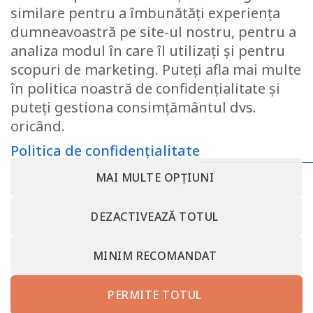
similare pentru a îmbunătăți experiența
dumneavoastră pe site-ul nostru, pentru a
Saltea cu memorie Domine
analiza modul în care îl utilizați și pentru
MultiSuport Silver Memory
160×200, înălțime 16 cm,
scopuri de marketing. Puteți afla mai multe
anatomică, husa ioni argint
în politica noastră de confidențialitate și
lavabilă, cu fermoar, mânere,
3D, fermitate medie
puteți gestiona consimțământul dvs.
1,046.89
lei
oricând.
Politica de confidențialitate
MAI MULTE OPȚIUNI
CONTACT@SOMNART.RO
0799923986
0799923986
DESPRE NOI – MINET BEDDING – SC MINET CONF SRL –
DEZACTIVEAZĂ TOTUL
SOMNART ROMANIA
TERMENI SI CONDITII
POLITICA DE CONFIDENȚIALITATE
RETRAGEȚI-VĂ DIN CONTRACT AICI
CONTACT MINET BEDDING – SC MINET CONF SRL VALCEA
MINIM RECOMANDAT
PROTECȚIA CONSUMATORULUI – A.N.P.C.
somnart.bg
somnart.eu
PERMITE TOTUL