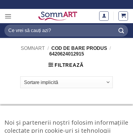
Skip
to
content
Caută
după:
SOMNART
/
COD DE BARE PRODUS
/
6420624012915
FILTREAZĂ
Noi și partenerii noștri folosim informațiile
colectate prin cookie-uri și tehnologii
STOC EPUIZAT