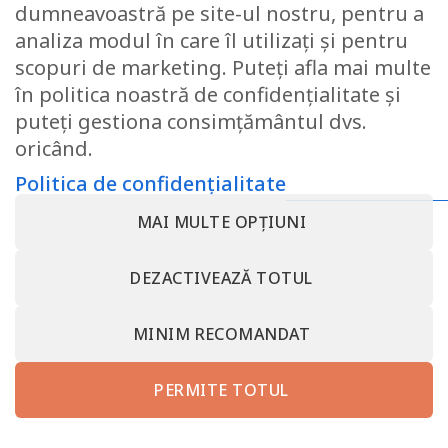
dumneavoastră pe site-ul nostru, pentru a
analiza modul în care îl utilizați și pentru
Pilota matlasata Somnart,
scopuri de marketing. Puteți afla mai multe
150×200 cm, microfibra cu
în politica noastră de confidențialitate și
fibre de carbon, umplutura
usoara 200 gsm
puteți gestiona consimțământul dvs.
122.06
lei
oricând.
Politica de confidențialitate
MAI MULTE OPȚIUNI
CONTACT@SOMNART.RO
0799923986
0799923986
DESPRE NOI – MINET BEDDING – SC MINET CONF SRL –
DEZACTIVEAZĂ TOTUL
SOMNART ROMANIA
TERMENI SI CONDITII
POLITICA DE CONFIDENȚIALITATE
RETRAGEȚI-VĂ DIN CONTRACT AICI
CONTACT MINET BEDDING – SC MINET CONF SRL VALCEA
MINIM RECOMANDAT
PROTECȚIA CONSUMATORULUI – A.N.P.C.
somnart.bg
somnart.eu
PERMITE TOTUL
Copyright 2026 ©
SC MINET CONF SRL