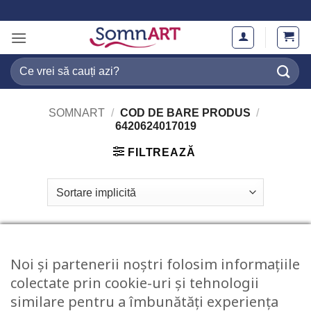
Skip
to
content
Caută
după:
SOMNART
/
COD DE BARE PRODUS
/
6420624017019
FILTREAZĂ
Noi și partenerii noștri folosim informațiile
colectate prin cookie-uri și tehnologii
similare pentru a îmbunătăți experiența
STOC EPUIZAT