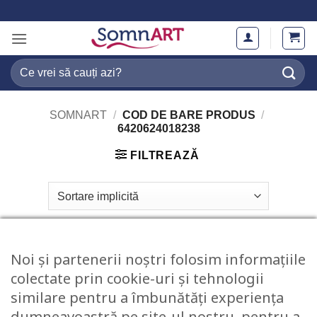
Skip
to
content
Caută
după:
SOMNART
/
COD DE BARE PRODUS
/
6420624018238
FILTREAZĂ
Noi și partenerii noștri folosim informațiile
colectate prin cookie-uri și tehnologii
similare pentru a îmbunătăți experiența
dumneavoastră pe site-ul nostru, pentru a
STOC EPUIZAT