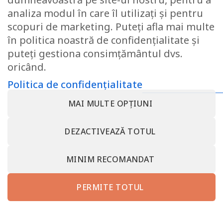
analiza modul în care îl utilizați și pentru
scopuri de marketing. Puteți afla mai multe
Cuvertura Pat Avantaj, Gri
deschis / Gri inchis, 260×240
în politica noastră de confidențialitate și
cm
puteți gestiona consimțământul dvs.
96.84
lei
oricând.
Politica de confidențialitate
MAI MULTE OPȚIUNI
CONTACT@SOMNART.RO
0799923986
0799923986
DESPRE NOI – MINET BEDDING – SC MINET CONF SRL –
DEZACTIVEAZĂ TOTUL
SOMNART ROMANIA
TERMENI SI CONDITII
POLITICA DE CONFIDENȚIALITATE
RETRAGEȚI-VĂ DIN CONTRACT AICI
CONTACT MINET BEDDING – SC MINET CONF SRL VALCEA
MINIM RECOMANDAT
PROTECȚIA CONSUMATORULUI – A.N.P.C.
somnart.bg
somnart.eu
PERMITE TOTUL
Copyright 2026 ©
SC MINET CONF SRL