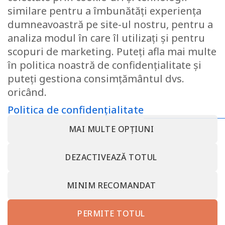
similare pentru a îmbunătăți experiența
dumneavoastră pe site-ul nostru, pentru a
Set 2 pilote 4 Anotimpuri
analiza modul în care îl utilizați și pentru
Confort (200+300g) 200×220,
microfibra, lavabile la 40 de
scopuri de marketing. Puteți afla mai multe
grade
în politica noastră de confidențialitate și
puteți gestiona consimțământul dvs.
Evaluat la
186.38
lei
5
din 5
oricând.
Politica de confidențialitate
MAI MULTE OPȚIUNI
CONTACT@SOMNART.RO
0799923986
0799923986
DESPRE NOI – MINET BEDDING – SC MINET CONF SRL –
DEZACTIVEAZĂ TOTUL
SOMNART ROMANIA
TERMENI SI CONDITII
POLITICA DE CONFIDENȚIALITATE
RETRAGEȚI-VĂ DIN CONTRACT AICI
CONTACT MINET BEDDING – SC MINET CONF SRL VALCEA
MINIM RECOMANDAT
PROTECȚIA CONSUMATORULUI – A.N.P.C.
somnart.bg
somnart.eu
PERMITE TOTUL