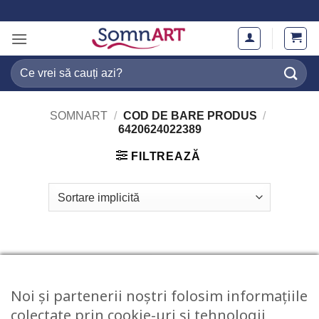
Skip
to
content
Caută
după:
SOMNART
/
COD DE BARE PRODUS
/
6420624022389
FILTREAZĂ
Noi și partenerii noștri folosim informațiile
colectate prin cookie-uri și tehnologii
STOC EPUIZAT