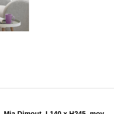
e, Mia Dimout, L140 x H245, mov