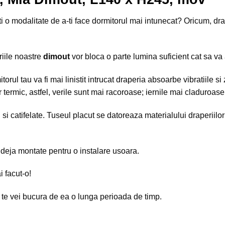
i o modalitate de a-ti face dormitorul mai intunecat? Oricum, dra
riile noastre
dimout
vor bloca o parte lumina suficient cat sa v
torul tau va fi mai linistit intrucat draperia absoarbe vibratiile s
termic, astfel, verile sunt mai racoroase; iernile mai claduroase
 si catifelate. Tuseul placut se datoreaza materialului draperiilor
 deja montate pentru o instalare usoara.
i facut-o!
i te vei bucura de ea o lunga perioada de timp.