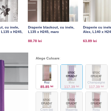
t, cu inele,
Draperie blackout, cu inele,
Draperie cu inele
 L135 x H245,
L135 x H245, maro
Alex, L140 x H24
88.78
lei
63.89
lei
Alege Culoare
:
STOC
STOC
EPUIZAT
EPUIZAT
Roz
Mov
Champaigne
85.85
lei
117.39
lei
117.39
lei
STOC
STOC
STOC
EPUIZAT
EPUIZAT
EPUIZAT
Crem-bej
Magenta
Rosu