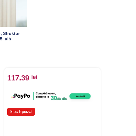
, Struktur
5, alb
117.39
lei
Stoc Epuizat