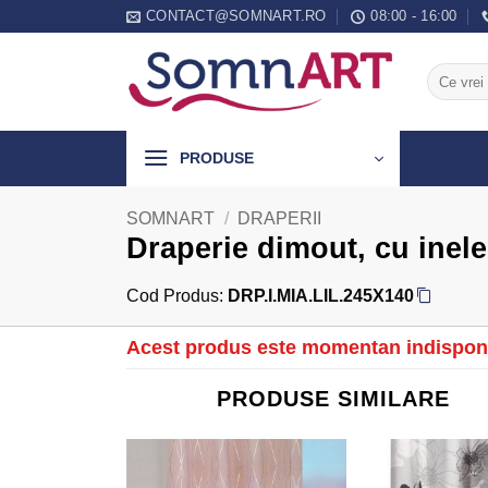
Skip
CONTACT@SOMNART.RO
08:00 - 16:00
to
content
Caută
după:
PRODUSE
SOMNART
/
DRAPERII
Draperie dimout, cu inel
Cod Produs:
DRP.I.MIA.LIL.245X140
Acest produs este momentan indisponi
PRODUSE SIMILARE