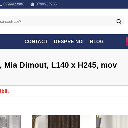
0799923986
0799923986
CONTACT
DESPRE NOI
BLOG
e, Mia Dimout, L140 x H245, mov
bil.