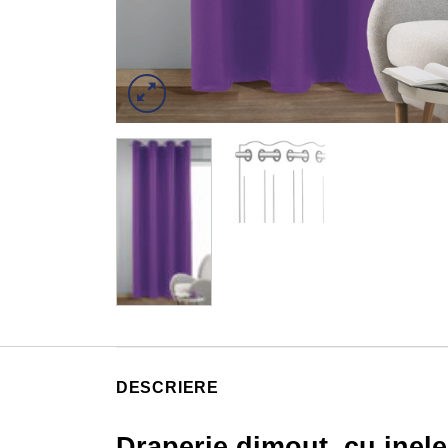
DESCRIERE
Draperie dimout, cu inel