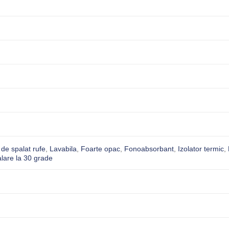
de spalat rufe
,
Lavabila
,
Foarte opac
,
Fonoabsorbant
,
Izolator termic
,
lare la 30 grade