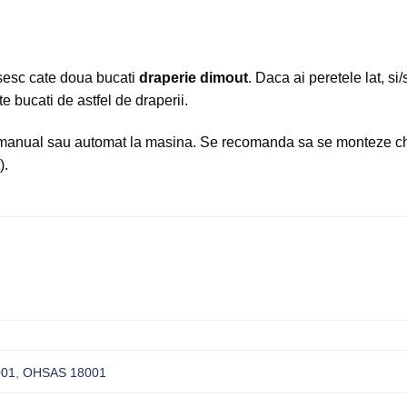
osesc cate doua bucati
draperie dimout
. Daca ai peretele lat, s
e bucati de astfel de draperii.
, manual sau automat la masina. Se recomanda sa se monteze chi
).
001
,
OHSAS 18001