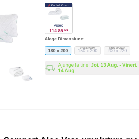
Pachet Promo
Viseo
114.85
lei
Alege Dimensiune
:
STOC EPUIZAT
STOC EPUIZAT
180 x 200
150 x 200
200 x 220
Ajunge la tine:
Joi, 13 Aug. - Vineri,
14 Aug.