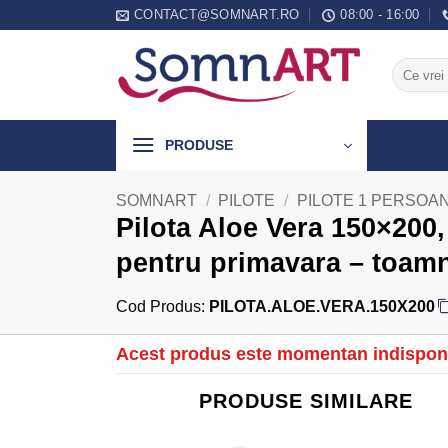
Skip
CONTACT@SOMNART.RO
08:00 - 16:00
to
content
Caută
după:
PRODUSE
SOMNART
/
PILOTE
/
PILOTE 1 PERSOA
Pilota Aloe Vera 150×200
pentru primavara – toam
Cod Produs:
PILOTA.ALOE.VERA.150X200
Acest produs este momentan indisponi
PRODUSE SIMILARE