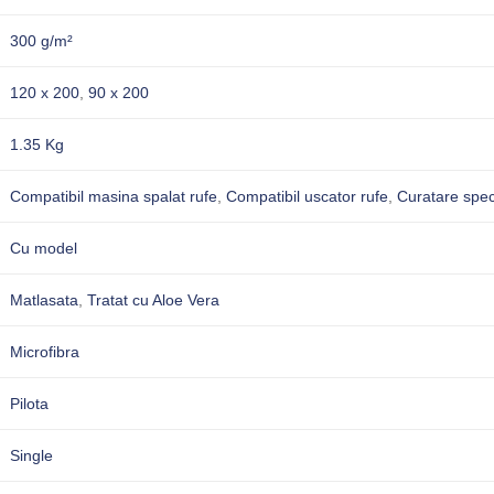
300 g/m²
120 x 200
,
90 x 200
1.35 Kg
Compatibil masina spalat rufe
,
Compatibil uscator rufe
,
Curatare spec
Cu model
Matlasata
,
Tratat cu Aloe Vera
Microfibra
Pilota
Single