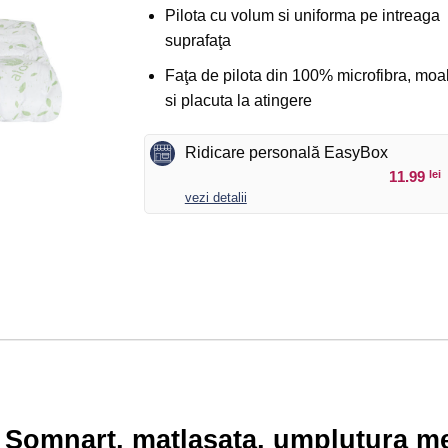
Pilota cu volum si uniforma pe intreaga
suprafaţa
Faţa de pilota din 100% microfibra, moa
si placuta la atingere
Ridicare personală EasyBox
11.99
lei
vezi detalii
, Somnart, matlasata, umplutura m