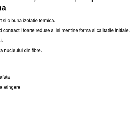
na
t si o buna izolatie termica.
ntractii foarte reduse si isi mentine forma si calitatile initiale.
i.
ta nucleului din fibre.
afata
la atingere