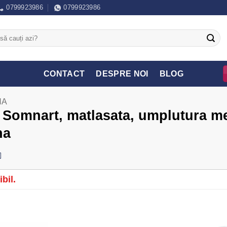
0799923986
0799923986
CONTACT
DESPRE NOI
BLOG
NA
, Somnart, matlasata, umplutura m
na
bil.