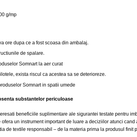
300 g/mp
va ore dupa ce a fost scoasa din ambalaj.
uctiunile de spalare.
uselor Somnart la aer curat
ilotele, exista riscul ca acestea sa se deterioreze.
roduselor Somnart in spatii umede
bsenta substantelor periculoase
 interesati beneficiile suplimentare ale sigurantei testate pentru 
are ofera un instrument important de luare a deciziilor atunci cand 
ia de textile responsabil – de la materia prima la produsul finit 