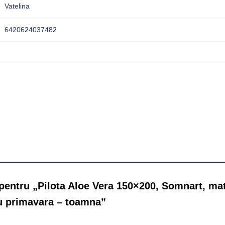
Vatelina
6420624037482
e pentru „Pilota Aloe Vera 150×200, Somnart, ma
u primavara – toamna”