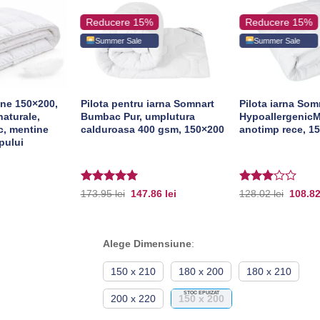
Reducere 15%
Reducere 15%
Summer Sale
Summer Sale
ene 150×200,
Pilota pentru iarna Somnart
Pilota iarna Som
naturale,
Bumbac Pur, umplutura
Hypoallergenic
c, mentine
calduroasa 400 gsm, 150×200
anotimp rece, 1
pului
Evaluat la
Evaluat
Prețul
Prețul
Prețul
173.95
lei
147.86
lei
128.02
lei
108.8
inițial
curent
inițial
5
din 5
la
3
a
este:
a
din 5
fost:
147.86 lei.
fost:
173.95 lei.
128.02 
Alege Dimensiune
:
150 x 210
180 x 200
180 x 210
STOC EPUIZAT
200 x 220
150 x 200