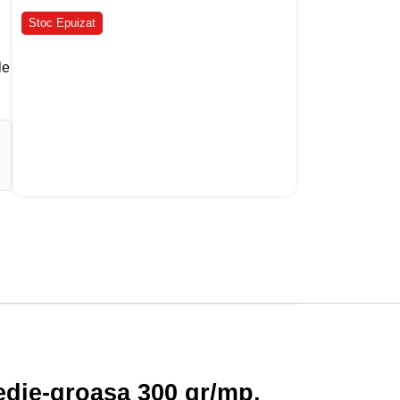
Stoc Epuizat
le
edie-groasa 300 gr/mp,