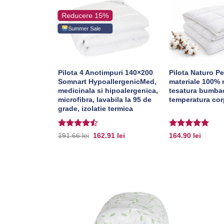
Reducere 15%
Summer Sale
a 150×210,
Pilota 4 Anotimpuri 140×200
Pilota Naturo P
ata,
Somnart HypoallergenicMed,
materiale 100% 
e-groasa 300
medicinala si hipoalergenica,
tesatura bumba
rimavara –
microfibra, lavabila la 95 de
temperatura cor
grade, izolatie termica
Evaluat la
Evaluat la
Prețul
Prețul
191.66
lei
162.91
lei
164.90
lei
inițial
curent
4.5
din 5
5
din 5
a
este:
fost:
162.91 lei.
191.66 lei.