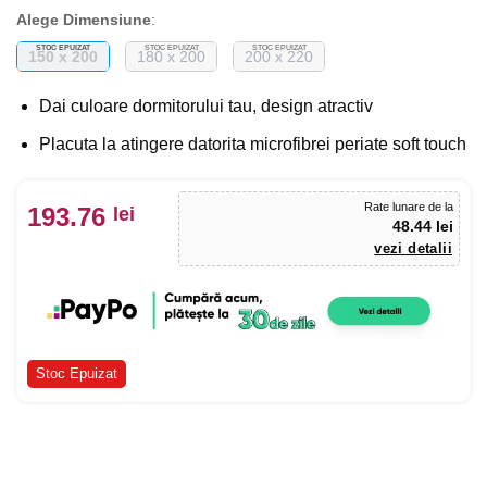
Alege Dimensiune
:
STOC EPUIZAT
STOC EPUIZAT
STOC EPUIZAT
150 x 200
180 x 200
200 x 220
Dai culoare dormitorului tau, design atractiv
Placuta la atingere datorita microfibrei periate soft touch
Rate lunare de la
193.76
lei
48.44 lei
vezi detalii
Stoc Epuizat