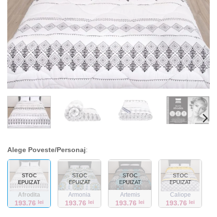
Alege Poveste/Personaj
:
STOC
STOC
STOC
STOC
EPUIZAT
EPUIZAT
EPUIZAT
EPUIZAT
Afrodita
Armonia
Artemis
Caliope
193.76
lei
193.76
lei
193.76
lei
193.76
lei