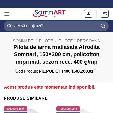
Skip
to
content
Caută
după:
SOMNART
/
PILOTE
/
PILOTE 1 PERSOANA
Pilota de iarna matlasata Afrodita
Somnart, 150×200 cm, policotton
imprimat, sezon rece, 400 g/mp
Cod Produs:
PIL.POLICTT400.150X200.01
Acest produs este momentan indisponibil.
PRODUSE SIMILARE
Reducere 15%
Reducere 15%