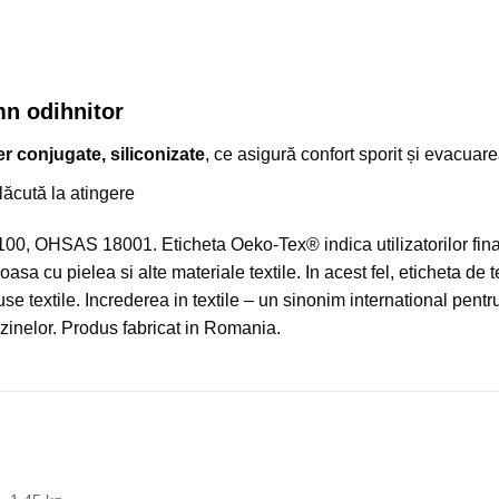
mn odihnitor
er conjugate, siliconizate
, ce asigură confort sporit și evacuare
ăcută la atingere
 OHSAS 18001. Eticheta Oeko-Tex® indica utilizatorilor finali 
asa cu pielea si alte materiale textile. In acest fel, eticheta de
use textile. Increderea in textile – un sinonim international pentr
azinelor. Produs fabricat in Romania.