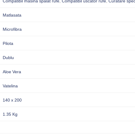
Compatibil masina spalat rufe
,
Compatibil uscator rufe
,
Curatare spec
Matlasata
Microfibra
Pilota
Dublu
Aloe Vera
Vatelina
140 x 200
1.35 Kg