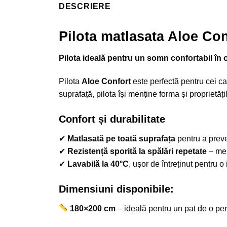
DESCRIERE
Pilota matlasata Aloe Con
Pilota ideală pentru un somn confortabil în 
Pilota
Aloe Confort
este perfectă pentru cei ca
suprafață, pilota își menține forma și proprietăț
Confort și durabilitate
✔
Matlasată pe toată suprafața
pentru a preve
✔
Rezistență sporită la spălări repetate
– men
✔
Lavabilă la 40°C
, ușor de întreținut pentru 
Dimensiuni disponibile:
180×200 cm
– ideală pentru un pat de o pe