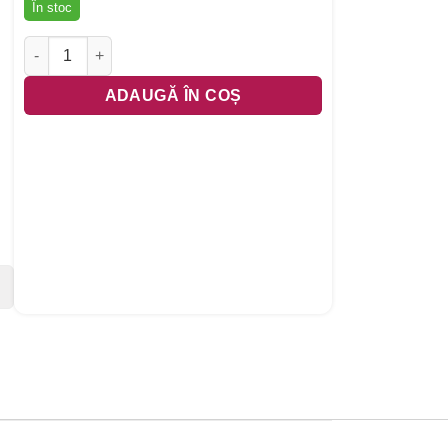
În stoc
Cantitate Pilota matlasata Aloe Confort Somnart, 180x200 cm, 2
ADAUGĂ ÎN COȘ