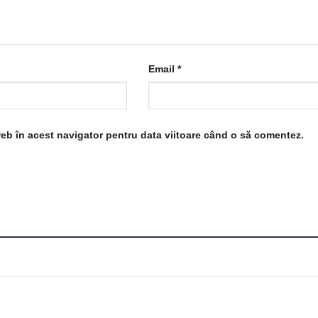
Email
*
web în acest navigator pentru data viitoare când o să comentez.