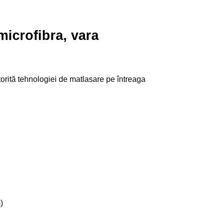
microfibra, vara
atorită tehnologiei de matlasare pe întreaga
.
m
)