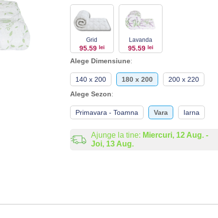
Grid
Lavanda
95.59
lei
95.59
lei
Alege Dimensiune
:
140 x 200
180 x 200
200 x 220
Alege Sezon
:
Primavara - Toamna
Vara
Iarna
Ajunge la tine:
Miercuri, 12 Aug. -
Joi, 13 Aug.