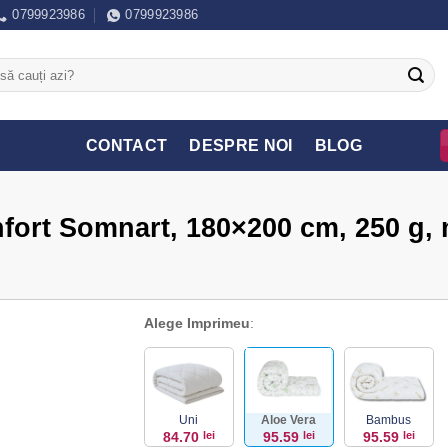
0799923986
0799923986
CONTACT
DESPRE NOI
BLOG
fort Somnart, 180×200 cm, 250 g, 
Alege Imprimeu
:
Uni
Aloe Vera
Bambus
84.70
lei
95.59
lei
95.59
lei