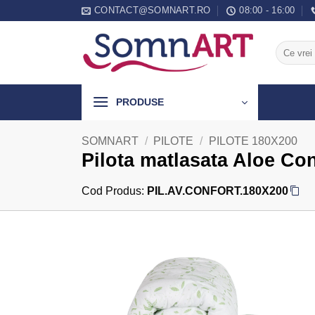
Skip
CONTACT@SOMNART.RO
08:00 - 16:00
to
content
Caută
după:
PRODUSE
SOMNART
/
PILOTE
/
PILOTE 180X200
Pilota matlasata Aloe Con
Cod Produs:
PIL.AV.CONFORT.180X200