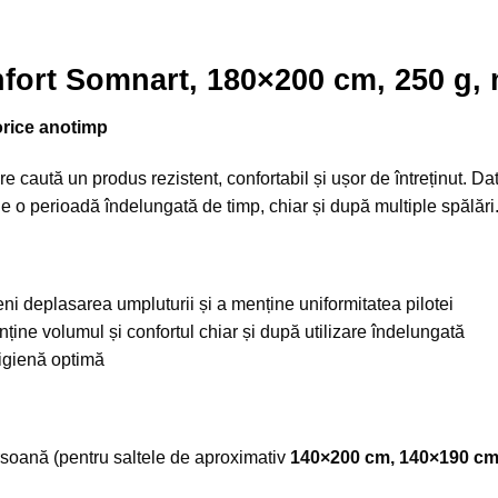
fort Somnart, 180×200 cm, 250 g, 
orice anotimp
re caută un produs rezistent, confortabil și ușor de întreținut. D
ile o perioadă îndelungată de timp, chiar și după multiple spălări
ni deplasarea umpluturii și a menține uniformitatea pilotei
ține volumul și confortul chiar și după utilizare îndelungată
o igienă optimă
rsoană (pentru saltele de aproximativ
140×200 cm, 140×190 c