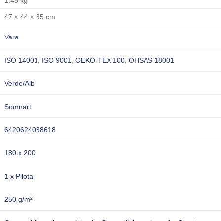
1.45 kg
47 × 44 × 35 cm
Vara
ISO 14001
,
ISO 9001
,
OEKO-TEX 100
,
OHSAS 18001
Verde/Alb
Somnart
6420624038618
180 x 200
1 x Pilota
250 g/m²