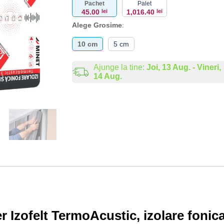
Pachet
Palet
45.00
lei
1,016.40
lei
Alege Grosime
:
10 cm
5 cm
Ajunge la tine:
Joi, 13 Aug. - Vineri,
14 Aug.
er Izofelt TermoAcustic, izolare fonic