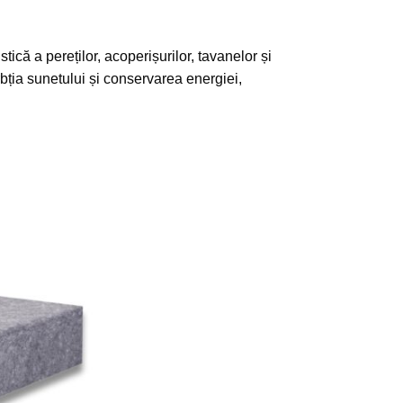
tică a pereților, acoperișurilor, tavanelor și
rbția sunetului și conservarea energiei,