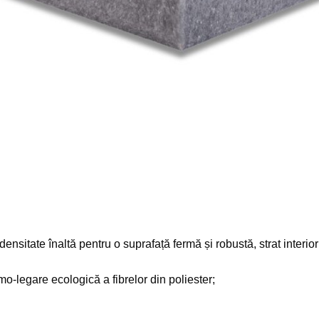
 densitate înaltă pentru o suprafață fermă și robustă, strat inter
rmo-legare ecologică a fibrelor din poliester;