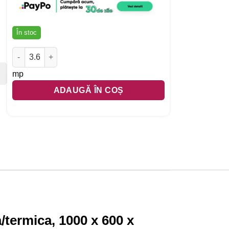
În stoc
Cantitate Placi izolatoare din poliester Izofelt TermoAcustic, i
mp
ADAUGĂ ÎN COȘ
a/termica, 1000 x 600 x