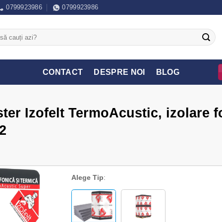
0799923986
0799923986
CONTACT
DESPRE NOI
BLOG
ster Izofelt TermoAcustic, izolare 
2
Alege Tip
: