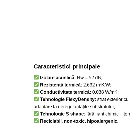
Caracteristici principale
Izolare acustică:
Rw = 52 dB;
Rezistență termică:
2.632 m²K/W;
Conductivitate termică:
0.038 W/mK;
Tehnologie FlexyDensity:
strat exterior cu
adaptare la neregularitățile substratului;
Tehnologie S shape:
fără liant chimic – te
Reciclabil, non-toxic, hipoalergenic.