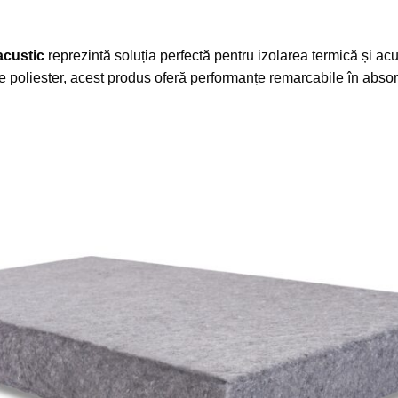
acustic
reprezintă soluția perfectă pentru izolarea termică și acus
ă de poliester, acest produs oferă performanțe remarcabile în abso