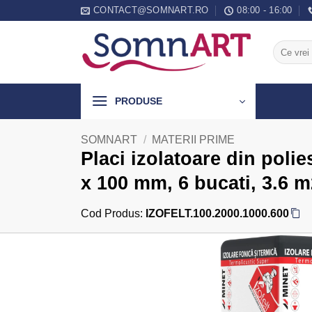
Skip
CONTACT@SOMNART.RO
08:00 - 16:00
to
content
Caută
după:
PRODUSE
SOMNART
/
MATERII PRIME
Placi izolatoare din polie
x 100 mm, 6 bucati, 3.6 m
Cod Produs:
IZOFELT.100.2000.1000.600