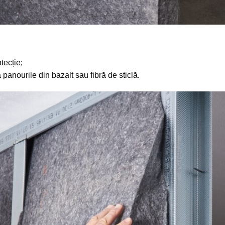
tecție;
 panourile din bazalt sau fibră de sticlă.