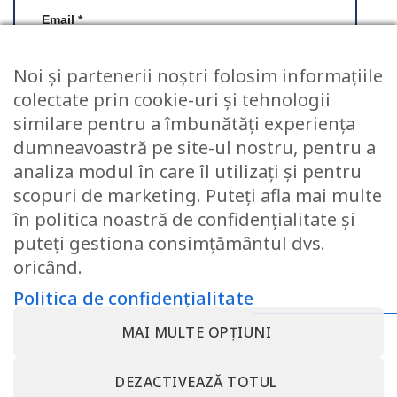
Email
*
Noi și partenerii noștri folosim informațiile
colectate prin cookie-uri și tehnologii
Salvează-mi numele, emailul și site-ul web
similare pentru a îmbunătăți experiența
în acest navigator pentru data viitoare când o
dumneavoastră pe site-ul nostru, pentru a
să comentez.
analiza modul în care îl utilizați și pentru
scopuri de marketing. Puteți afla mai multe
în politica noastră de confidențialitate și
puteți gestiona consimțământul dvs.
oricând.
Politica de confidențialitate
CONTACT@SOMNART.RO
0799923986
0799923986
MAI MULTE OPȚIUNI
DESPRE NOI – MINET BEDDING – SC MINET CONF SRL –
DEZACTIVEAZĂ TOTUL
SOMNART ROMANIA
TERMENI SI CONDITII
POLITICA DE CONFIDENȚIALITATE