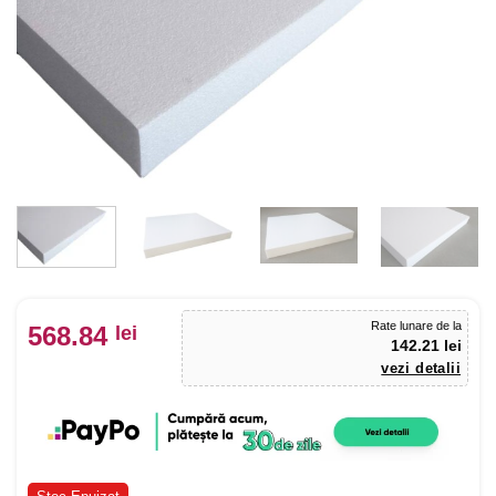
Rate lunare de la
568.84
lei
142.21 lei
vezi detalii