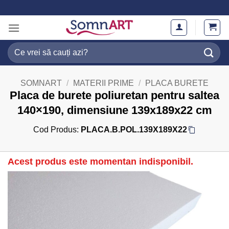
Skip
to
content
Caută
după:
SOMNART
/
MATERII PRIME
/
PLACA BURETE
Placa de burete poliuretan pentru saltea
140×190, dimensiune 139x189x22 cm
Cod Produs:
PLACA.B.POL.139X189X22
Acest produs este momentan indisponibil.