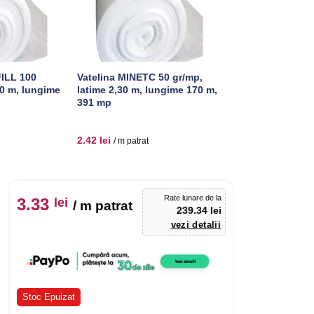
FILL 100
Vatelina MINETC 50 gr/mp,
Vatelina CONFILL
30 m, lungime
latime 2,30 m, lungime 170 m,
latime 2,3 m, lun
391 mp
161 mp
2.42
lei
4.84
lei
/ m patrat
/ m patrat
Rate lunare de la
3.33
lei
/ m patrat
239.34 lei
vezi detalii
Stoc Epuizat