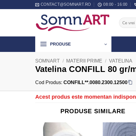
Skip
CONTACT@SOMNART.RO
08:00 - 16:00
to
content
Caută
după:
PRODUSE
SOMNART
/
MATERII PRIME
/
VATELINA
Vatelina CONFILL 80 gr/m
Cod Produs:
CONFILL**.0080.2300.12500
Acest produs este momentan indisponi
PRODUSE SIMILARE