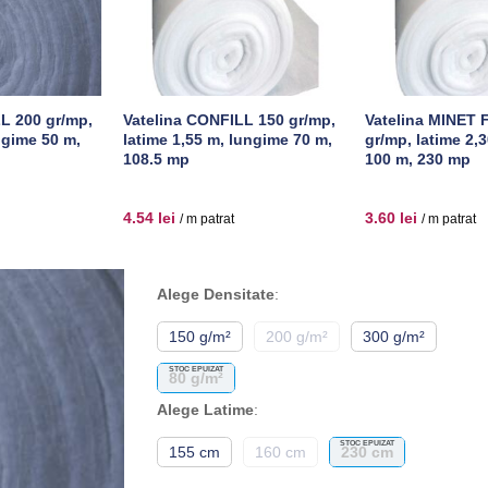
L 200 gr/mp,
Vatelina CONFILL 150 gr/mp,
Vatelina MINET 
ngime 50 m,
latime 1,55 m, lungime 70 m,
gr/mp, latime 2,
108.5 mp
100 m, 230 mp
4.54
lei
3.60
lei
/ m patrat
/ m patrat
Alege Densitate
:
150 g/m²
200 g/m²
300 g/m²
STOC EPUIZAT
80 g/m²
Alege Latime
:
STOC EPUIZAT
155 cm
160 cm
230 cm