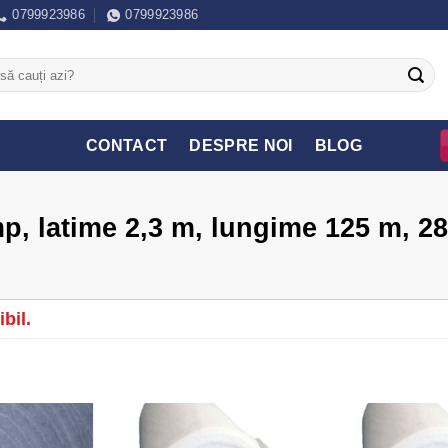
0799923986
0799923986
CONTACT
DESPRE NOI
BLOG
p, latime 2,3 m, lungime 125 m, 2
bil.