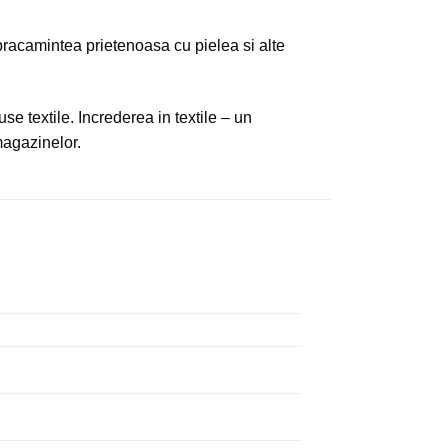
imbracamintea prietenoasa cu pielea si alte
se textile. Increderea in textile – un
magazinelor.