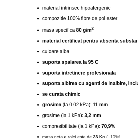
material intrinsec hipoalergenic
compozitie 100% fibre de poliester
2
masa specifica
80 g/m
material certificat pentru absenta substa
culoare alba
suporta spalarea la 95 C
suporta intretinere profesionala
suporta albirea cu agenti de inalbire, incl
se curata chimic
grosime
(la 0.02 kPa):
11 mm
grosime (la 1 kPa):
3,2 mm
compresibilitate (la 1 kPa):
70,9%
masa neta a rolei este de
23
Kg
(±10%)