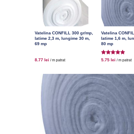
LL 300 gr/mp,
Vatelina CONFILL 300 gr/mp,
Vatelina CONFIL
ungime 35 m,
latime 2,3 m, lungime 30 m,
latime 1,6 m, lu
69 mp
80 mp
Evaluat la
8.77
lei
5.75
lei
/ m patrat
/ m patrat
5
din 5