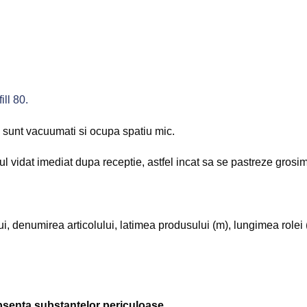
ll 80.
ii sunt vacuumati si ocupa spatiu mic.
idat imediat dupa receptie, astfel incat sa se pastreze grosime
i, denumirea articolului, latimea produsului (m), lungimea rolei 
bsenta substantelor periculoase