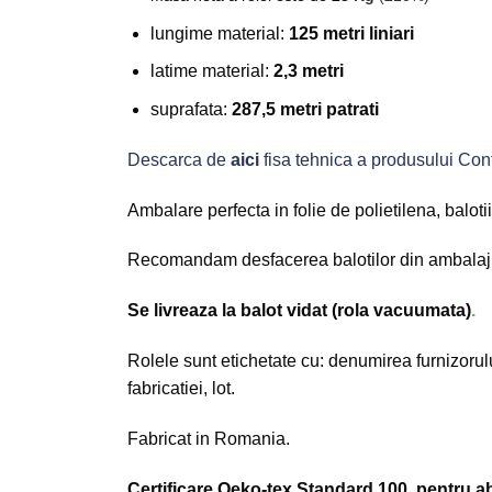
lungime material:
125 metri liniari
latime material:
2,3 metri
suprafata:
287,5 metri patrati
Descarca de
aici
fisa tehnica a produsului Confi
Ambalare perfecta in folie de polietilena, balot
Recomandam desfacerea balotilor din ambalajul v
Se livreaza la balot vidat (rola vacuumata)
.
Rolele sunt etichetate cu: denumirea furnizorulu
fabricatiei, lot.
Fabricat in Romania.
Certificare Oeko-tex Standard 100, pentru a